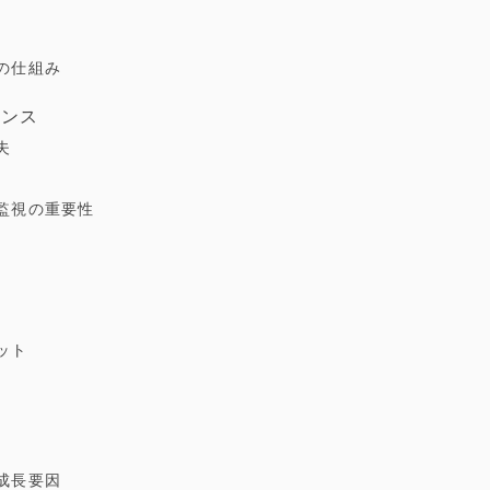
の仕組み
ナンス
夫
監視の重要性
ット
望
成長要因