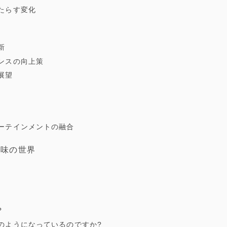
たらす変化
性
新
ンスの向上策
展望
り
ーテインメントの融合
趣味の世界
?
のようになっているのですか?